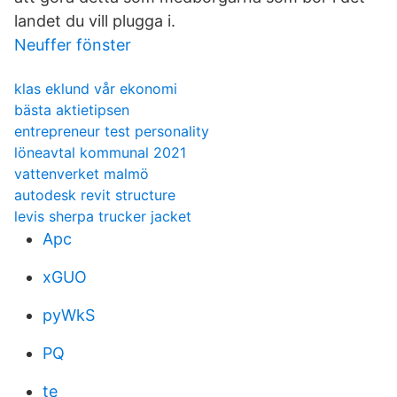
landet du vill plugga i.
Neuffer fönster
klas eklund vår ekonomi
bästa aktietipsen
entrepreneur test personality
löneavtal kommunal 2021
vattenverket malmö
autodesk revit structure
levis sherpa trucker jacket
Apc
xGUO
pyWkS
PQ
te