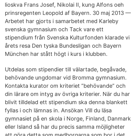
lioskva Frans Josef, Nikolai II, kung Alfons oeh
prinsregenten Leopold af Bayern. 30 maj 2013 —
Arbetet har gjorts i samarbetet med Karleby
svenska gymnasium och Tack vare ett
stipendium från Svenska Kulturfonden klarade vi
årets resa Den tyska Bundesligan och Bayern
München har stått högt i kurs i klubben.
Utdelas som stipendier till välartade, begåvade,
behövande ungdomar vid Bromma gymnasium.
Kontakta kurator om kriteriet ”behövande” och
din lärare om intyg av övriga kriterier. När du har
blivit tilldelad ett stipendium ska denna blankett
fyllas i och lämnas in. Ansökan Vill du läsa
gymnasiet på en skola i Norge, Finland, Danmark
eller Island så har du precis samma möjligheter
att göra detta som medborgarna som bor i det