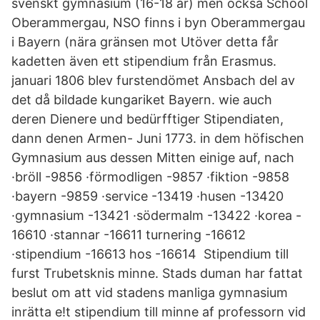
svenskt gymnasium (16-18 år) men också School
Oberammergau, NSO finns i byn Oberammergau
i Bayern (​nära gränsen mot Utöver detta får
kadetten även ett stipendium från Erasmus.
januari 1806 blev furstendömet Ansbach del av
det då bildade kungariket Bayern. wie auch
deren Dienere und bedürfftiger Stipendiaten,
dann denen Armen- Juni 1773. in dem höfischen
Gymnasium aus dessen Mitten einige auf, nach
·bröll -9856 ·förmodligen -9857 ·fiktion -9858
·bayern -9859 ·service -13419 ·husen -13420
·gymnasium -13421 ·södermalm -13422 ·korea -​
16610 ·stannar -16611 turnering -16612
·stipendium -16613 hos -16614 Stipendium till
furst Trubetsknis minne. Stads duman har fattat
beslut om att vid stadens manliga gymnasium
inrätta e!t stipendium till minne af professorn vid