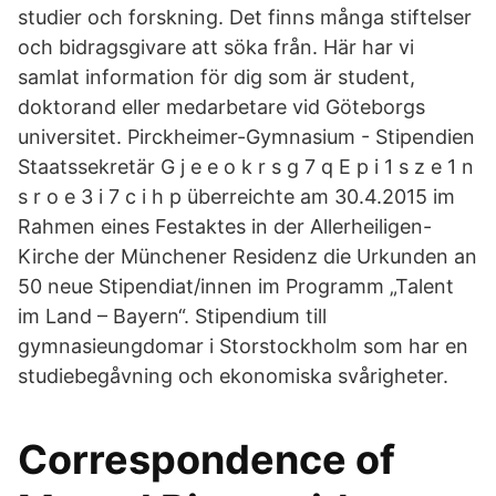
studier och forskning. Det finns många stiftelser
och bidragsgivare att söka från. Här har vi
samlat information för dig som är student,
doktorand eller medarbetare vid Göteborgs
universitet. Pirckheimer-Gymnasium - Stipendien
Staatssekretär G j e e o k r s g 7 q E p i 1 s z e 1 n
s r o e 3 i 7 c i h p überreichte am 30.4.2015 im
Rahmen eines Festaktes in der Allerheiligen-
Kirche der Münchener Residenz die Urkunden an
50 neue Stipendiat/innen im Programm „Talent
im Land – Bayern“. Stipendium till
gymnasieungdomar i Storstockholm som har en
studiebegåvning och ekonomiska svårigheter.
Correspondence of